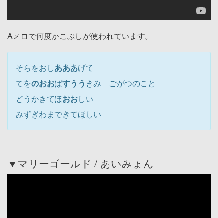
Aメロで何度かこぶしが使われています。
そらをおし
あ
ああ
げて
てを
のおお
ば
すうう
きみ ごがつのこと
どうかきてほ
おお
しい
みずぎわまできてほしい
▼マリーゴールド / あいみょん