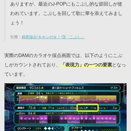
ありますが、最近のJ-POPにもこぶし的な節回しが使
われています。こぶしを回して歌に華を添えてみまし
ょう！
引用：
精密採点“キホンのキ！”③「こぶし」
実際のDAMのカラオケ採点画面では、以下のようにこぶ
しがカウントされており、
「表現力」の一つの要素
となっ
ています。