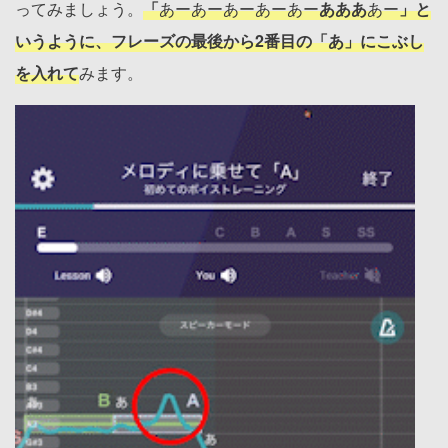
ってみましょう。
「
あーあーあーあーあー
あああ
あー
」と
いうように、フレーズの最後から2番目の「あ」にこぶし
を入れて
みます。