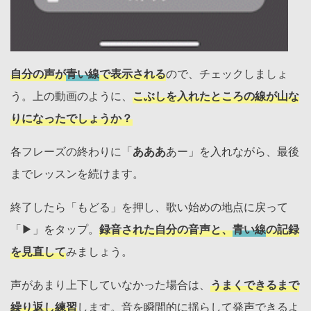
自分の声が
青い線
で表示される
ので、チェックしましょ
う。上の動画のように、
こぶしを入れたところの線が山な
りになったでしょうか？
各フレーズの終わりに「
あああ
あー」を入れながら、最後
までレッスンを続けます。
終了したら「もどる」を押し、歌い始めの地点に戻って
「▶︎」をタップ。
録音された自分の音声と、
青い線
の記録
を見直して
みましょう。
声があまり上下していなかった場合は、
うまくできるまで
繰り返し練習
します。音を瞬間的に揺らして発声できるよ