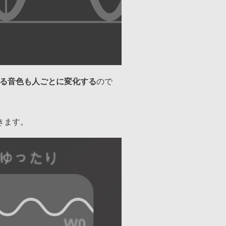
る音色も人ごとに変化する
ので
きます。